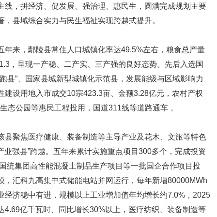
主线，拼经济、促发展、强治理、惠民生，圆满完成规划主要
著，县域综合实力与民生福祉实现跨越式提升。
来，鄢陵县常住人口城镇化率达49.5%左右，粮食总产量
8:51.3，呈现一产稳、二产实、三产强的良好态势。先后入选国
领跑县”、国家县城新型城镇化示范县，发展能级与区域影响力
设用地入市成交10宗423.3亩、金额3.28亿元，农村产权
动生态公园等惠民工程投用，国道311线等道路通车，
县聚焦医疗健康、装备制造等主导产业及花木、文旅等特色
产业强县”跨越。五年来累计实施重点项目300多个，完成投资
、国统集团高性能混凝土制品生产项目等一批国企合作项目投
，汇科九高集中式储能电站并网运行，每年新增80000MWh
经济稳中有进，规模以上工业增加值年均增长约7.0%，2025
4.69亿千瓦时、同比增长30%以上，医疗纺织、装备制造等