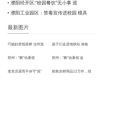
濮阳经开区:“校园餐饮”无小事 巡
濮阳工业园区：禁毒宣传进校园 模具
最新图片
巧媳妇牵线搭桥 汝州造
孩子们走进地铁站 体验
郑州：“舞”动暑假
郑州：“舞”动暑假 追
老党员退而不休守“疫”
抢救农耕用品12万件，段