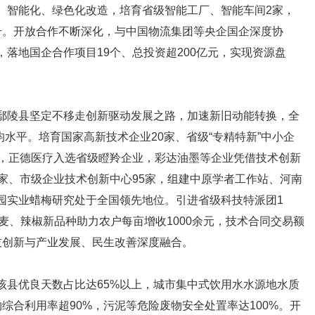
、智能化、绿色化改造，培育省级智能工厂、智能车间2家，
升。开放合作不断深化，与中国物流集团等央企国企深度协
落地国企合作项目19个、总投资超200亿元，实现资源盘
陵县坚定不移走创新驱动发展之路，加速新旧动能转换，全
均水平。培育国家高新技术企业20家、省级“专精特新”中小企
%，正德医疗入选省级瞪羚企业，彩达油墨等企业凭借技术创新
家、市级企业技术创新中心95家，组建中原学者工作站、河南
园实业蜡梅研究处于全国领先地位。引进省级科技特派团1
小麦、辣椒新品种助力农户每亩增收1000余元，技术合同交易额
实现科技创新与产业发展、民生改善深度融合。
县优良天数占比达65%以上，城市集中式饮用水水源地水质
综合利用率超90%，污泥等危险废物安全处置率达100%。开