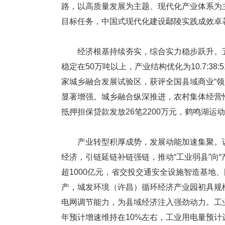
路，以高质量发展为主题、现代化产业体系为
目标任务，中国式现代化建设鄢陵实践成效卓
经济根基持续夯实，综合实力稳步跃升。五年
稳定在50万吨以上，产业结构优化为10.7:3
家城乡融合发展试验区，获评全国县域商业“
显著增强。城乡融合纵深推进，农村集体经营性建
抵押担保贷款发放26笔2200万元，鹤鸣湖运
产业转型积厚成势，发展动能加速集聚。该
经济，引链延链补链强链，推动“工业弱县”向“
超1000亿元，省交投交通安全设施智造基地
产，城发环境（许昌）循环经济产业园初具规模
电网调节能力，为县域经济注入强劲动力。工业
年预计增速维持在10%左右，工业用电量预计达