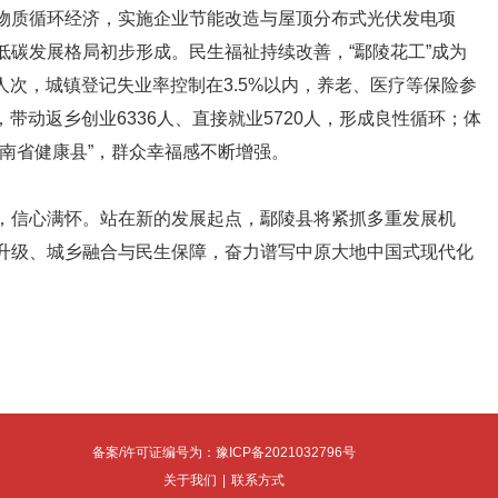
物质循环经济，实施企业节能改造与屋顶分布式光伏发电项
低碳发展格局初步形成。民生福祉持续改善，“鄢陵花工”成为
人次，城镇登记失业率控制在3.5%以内，养老、医疗等保险参
，带动返乡创业6336人、直接就业5720人，形成良性循环；体
南省健康县”，群众幸福感不断增强。
信心满怀。站在新的发展起点，鄢陵县将紧抓多重发展机
升级、城乡融合与民生保障，奋力谱写中原大地中国式现代化
备案/许可证编号为：豫ICP备2021032796号
关于我们
|
联系方式