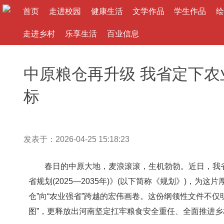
首页
走进校园
健康生活
文学作品
学生作品
绘
走进乡村
乐享生活
百业信息
中原粮仓再升级 我省定下农
标
发表于：2026-04-25 15:18:23
作者： 来源：
大河文教网
春日的中原大地，麦浪滚滚，生机勃勃。近日，我省
省规划(2025—2035年)》(以下简称《规划》)，为
仓”向“农业强省”跨越的宏伟画卷。这份纲领性文件不仅明
图”，更释放出河南坚定扛牢粮食安全重任、全面推进