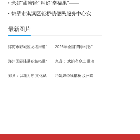
念好“甜蜜经” 种好“幸福果”——
鹤壁市淇滨区钜桥镇便民服务中心实
最新图片
漯河市郾城区龙塔街道“
2026年全国“四季村歌”
郑州国际陆港积极拓展“
息县： 戏韵润乡土 展演
郏县：以花为序 文化赋
巧媳妇牵线搭桥 汝州造