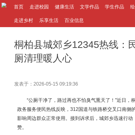
首页
走进校园
健康生活
文学作品
学生作品
绘
走进乡村
乐享生活
百业信息
桐柏县城郊乡12345热线：
厕清理暖人心
发表于：2026-05-15 09:19:36
作者： 来源：
大河文教网
“公厕干净了，路过再也不怕臭气熏天了！”近日，桐柏
政务服务便民热线反映，312国道与铁路桥交叉口南侧
影响周边群众正常使用。接到诉求后，城郊乡迅速行动
赞。