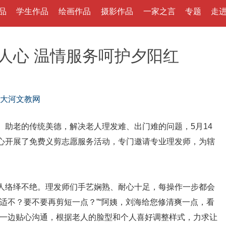
品
学生作品
绘画作品
摄影作品
一家之言
专题
走
人心 温情服务呵护夕阳红
大河文教网
老的传统美德，解决老人理发难、出门难的问题，5月14
心开展了免费义剪志愿服务活动，专门邀请专业理发师，为辖
络绎不绝。理发师们手艺娴熟、耐心十足，每操作一步都会
适不？要不要再剪短一点？”“阿姨，刘海给您修清爽一点，看
，一边贴心沟通，根据老人的脸型和个人喜好调整样式，力求让