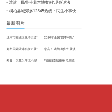
淮滨：民警带着本地案例“现身说法
桐柏县城郊乡12345热线：民生小事快
最新图片
漯河市郾城区龙塔街道“
2026年全国“四季村歌”
郑州国际陆港积极拓展“
息县： 戏韵润乡土 展演
郏县：以花为序 文化赋
巧媳妇牵线搭桥 汝州造