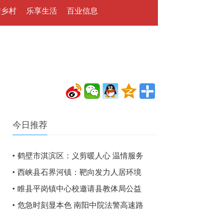
进乡村
乐享生活
百业信息
今日推荐
鹤壁市淇滨区：义剪暖人心 温情服务
西峡县石界河镇：靶向发力人居环境
睢县平岗镇中心校邀请县教体局公益
危急时刻显本色 南阳中院法警高速路