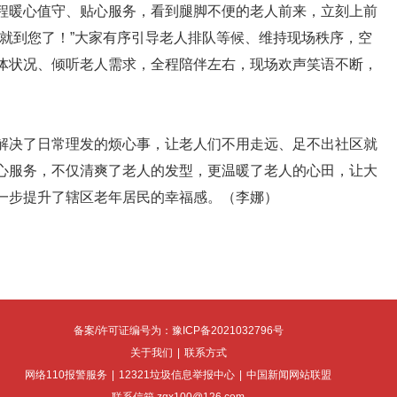
程暖心值守、贴心服务，看到腿脚不便的老人前来，立刻上前
会就到您了！”大家有序引导老人排队等候、维持现场秩序，空
体状况、倾听老人需求，全程陪伴左右，现场欢声笑语不断，
决了日常理发的烦心事，让老人们不用走远、足不出社区就
心服务，不仅清爽了老人的发型，更温暖了老人的心田，让大
一步提升了辖区老年居民的幸福感。（李娜）
备案/许可证编号为：豫ICP备2021032796号
关于我们
|
联系方式
网络110报警服务
|
12321垃圾信息举报中心
|
中国新闻网站联盟
联系信箱 zgx100@126.com