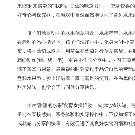
果!摸起来滑滑的”“我闻到香蕉的味道啦!”——充满惊
好奇心与探究欲，在游戏中自然而然地认识了常见水果
孩子们亲自动手的水果创意拼盘、水果串串、水果捞
在老师的悉心指导下，孩子们洗净小手，化身为“小小美
瓣，将香蕉切成厚片，用草莓和葡萄进行创意搭配。在
精细动作(剥、切、串)，更在协作与分享中，学习了颜
满了童真与创意。最幸福的时刻莫过于品尝自己的劳动
盘和水果串，脸上洋溢着自豪与满足的笑容。在温馨的
甜美滋味，也学会了与同伴分享快乐。
本次“甜甜的水果”食育食操活动，成功地将认知、劳
子们在直接感知、亲身体验和实际操作中，不仅加深了
成就感与分享的快乐，有效促进了其良好饮食习惯和社