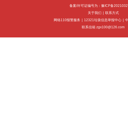
备案/许可证编号为：豫ICP备2021032
关于我们
|
联系方式
网络110报警服务
|
12321垃圾信息举报中心
|
联系信箱 zgx100@126.com