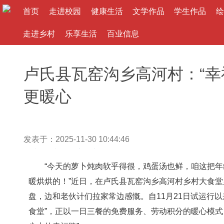
首页
走进校园
健康生活
文学作品
学生作品
绘
走进乡村
乐享生活
百业信息
卢氏县瓦窑沟乡高河村：“幸
更暖心
发表于：2025-11-30 10:44:46
作者： 来源：
大河文教网
“今天的萝卜炖肉软乎得很，鸡蛋汤也鲜，咱这把年
暖烘烘的！”近日，在卢氏县瓦窑沟乡高河村乡村大食堂
盘，边和老伙计们拉家常边感慨。自11月21日试运行
食堂”，正以一日三餐的免费服务、劳动积分的暖心模式