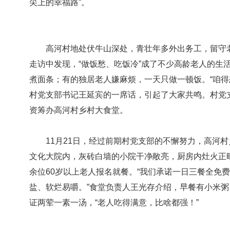
尖上的幸福路”。
高河村地处伏牛山深处，青壮年多外出务工，留守老人
走访中发现，“做饭愁、吃饭冷”成了不少高龄老人的生
煮面条；有的独居老人嫌麻烦，一天只做一顿饭。“咱得
村党支部书记王延宾的一席话，引起了大家共鸣。村党
资筹办高河村乡村大食堂。
11月21日，经过前期村党支部的不懈努力，高河村
文化大院内，灰砖白墙的小院干净敞亮，厨房内灶火正
余位60岁以上老人报名就餐。“我们承诺一日三餐全免
盐、软烂易嚼。”食堂负责人王光存介绍，早餐有小米
证两荤一素一汤，“老人吃得满意，比啥都强！”