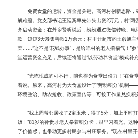
免费食堂的运转，资金是关键。高河村创新思路，采取“
解难题。党支部书记王延宾率先带头出资2万元，村“两委
齐启动资金；在外乡贤听说后，纷纷通过微信转账、电
款，短短3天筹集善款1万余元；村里开超市的王彦旭
菜……“这不是‘花钱办事’，是给咱村的老人攒福气！”参
堂运营资金充足，后续还将通过“以劳动养食堂”模式补
“光吃现成的可不行，咱也得为食堂出份力！”在食堂
着说。原来，高河村为大食堂设计了“劳动积分”机制—
环境整治、助农抢收、政策宣传等，可按工作量兑换积
“我上周帮邻居收了2亩玉米，得了5分，加上平时打
饭！”81岁的孙贵才老人举着积分卡，眼里闪着光。这种
了价值感，也带动更多村民参与村庄事务。“现在村里