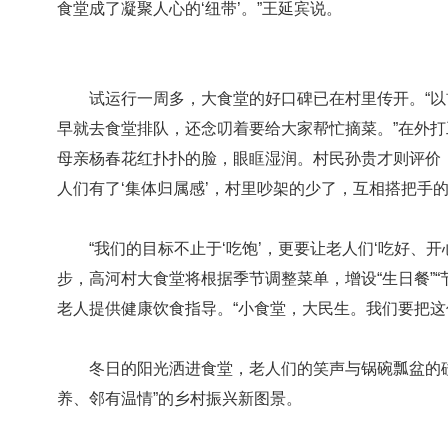
食堂成了凝聚人心的‘纽带’。”王延宾说。
试运行一周多，大食堂的好口碑已在村里传开。“以前
早就去食堂排队，还念叨着要给大家帮忙摘菜。”在外
母亲杨春花红扑扑的脸，眼眶湿润。村民孙贵才则评价
人们有了‘集体归属感’，村里吵架的少了，互相搭把手的
“我们的目标不止于‘吃饱’，更要让老人们‘吃好、开
步，高河村大食堂将根据季节调整菜单，增设“生日餐”“
老人提供健康饮食指导。“小食堂，大民生。我们要把这
冬日的阳光洒进食堂，老人们的笑声与锅碗瓢盆的碰
养、邻有温情”的乡村振兴新图景。