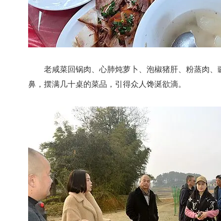
老咸菜回锅肉、心肺炖萝卜、泡椒猪肝、粉蒸肉、豌
鼻，摆满几十桌的菜品，引得众人馋涎欲滴。