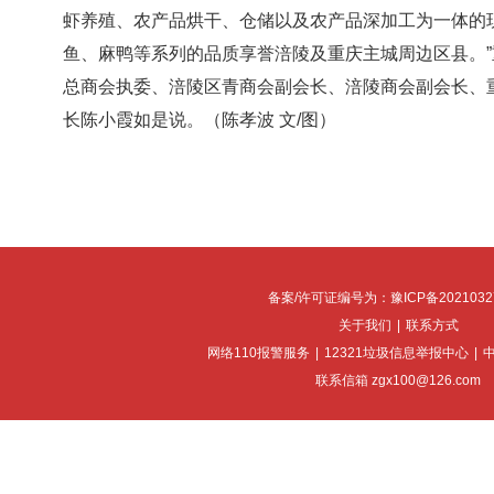
虾养殖、农产品烘干、仓储以及农产品深加工为一体的
鱼、麻鸭等系列的品质享誉涪陵及重庆主城周边区县。
总商会执委、涪陵区青商会副会长、涪陵商会副会长、
长陈小霞如是说。（陈孝波 文/图）
备案/许可证编号为：豫ICP备2021032
关于我们
|
联系方式
网络110报警服务
|
12321垃圾信息举报中心
|
联系信箱 zgx100@126.com