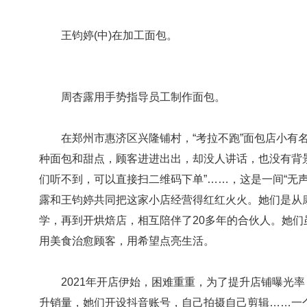
王钧婷(中)在加工面包。
周杏露用手势指导员工制作面包。
在郑州市惠济区兴隆铺村，“考拉不跑”面包店小有名
种面包和甜点，顾客进进出出，却没人讲话，也没有背景
们听不到，可以直接扫二维码下单”……，这是一间“无声”
露和王钧婷共同把这家小店经营得红红火火。她们是从
学，再到开烘焙店，相互陪伴了20多年的合伙人。她
用美食治愈顾客，用希望点亮生活。
2021年开店伊始，困难重重，为了提升店铺曝光率
升销量，她们开设抖音账号，自己拍摄自己剪辑……一