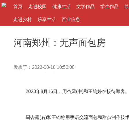
首页
走进校园
健康生活
文学作品
学生作品
绘
走进乡村
乐享生活
百业信息
河南郑州：无声面包房
发表于：2023-08-18 10:50:08
作者： 来源：
大河文教网
2023年8月16日，周杏露(中)和王钧婷在接待顾客
周杏露(右)和王钧婷用手语交流面包和甜点制作技